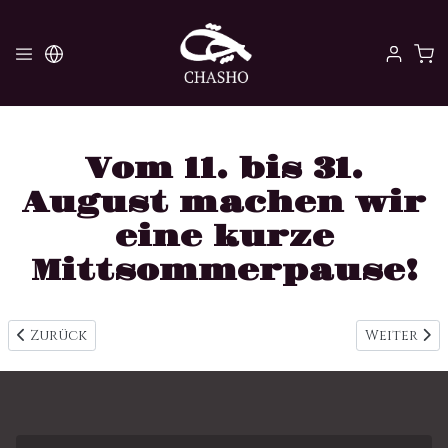
Vom 11. bis 31.
August machen wir
eine kurze
Mittsommerpause!
Vorheriger Beitrag: Future fasion day 19-9-2025
Nächster 
Zurück
Weiter