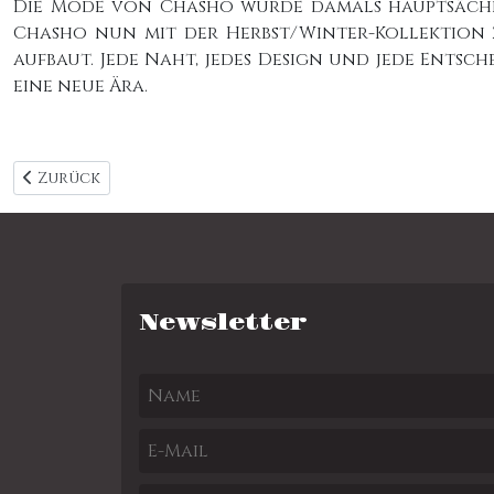
Die Mode von Chasho wurde damals hauptsächli
Chasho nun mit der Herbst/Winter-Kollektion 2
aufbaut. Jede Naht, jedes Design und jede Entsc
eine neue Ära.
Vorheriger Beitrag: Kunst & Kultur
Zurück
Newsletter