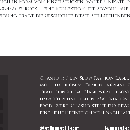
ch in Form von Einzelstücken, wahre Unikate, pr
024/25 zurück – eine Kollektion, die sowohl auf
heidung trägt die Geschichte dieser stillstehende
Chasho ist ein Slow-Fashion-Labe
mit luxuriösem Design verbinde
traditionellem Handwerk entst
umweltfreundlichen Materialien 
produziert. Chasho steht für bewu
eine neue Definition von Nachhalt
Schneller
kunde