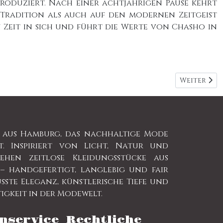
oduziert. Nach einer achtjährigen Pause kehrt
 Tradition als auch auf den modernen Zeitgeist
n Zeit in sich und führt die Werte von Chasho in
Nächster B
Weiter
l aus Hamburg, das nachhaltige Mode
t. Inspiriert von Licht, Natur und
ehen zeitlose Kleidungsstücke aus
– handgefertigt, langlebig und fair
sste Eleganz, künstlerische Tiefe und
igkeit in der Modewelt.
nservice
Rechtliche